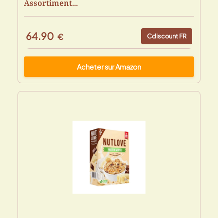
Assortiment...
64.90
€
Cdiscount FR
Acheter sur Amazon