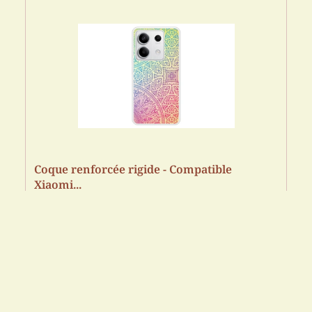
Coque renforcée rigide - Compatible
Xiaomi...
15.99
€
Darty FR
Acheter sur Amazon