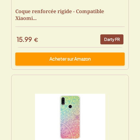
Coque renforcée rigide - Compatible
Xiaomi...
15.99
€
Darty FR
Acheter sur Amazon